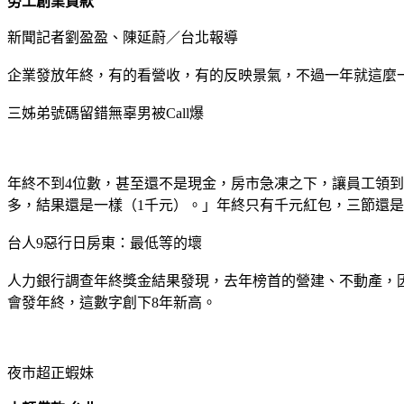
勞工創業貸款
新聞記者劉盈盈、陳延蔚／台北報導
企業發放年終，有的看營收，有的反映景氣，不過一年就這麼一
三姊弟號碼留錯無辜男被Call爆
年終不到4位數，甚至還不是現金，房市急凍之下，讓員工領到
多，結果還是一樣（1千元）。」年終只有千元紅包，三節還
台人9惡行日房東：最低等的壞
人力銀行調查年終獎金結果發現，去年榜首的營建、不動產，因
會發年終，這數字創下8年新高。
夜市超正蝦妹