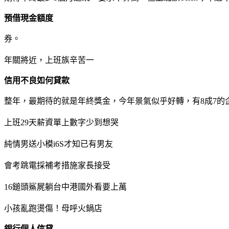
預借現金額度
券。
年關將近，上班族辛苦一
信用不良如何貸款
整年，最期待的就是年終獎金，今年景氣似乎好轉，有8成7的
上班29天薪資單上數字少到想哭
純情男送小模i6S才知已有男友
會考跳電採補考措施家長接受
16鎚頭鯊屍躺台中港國外看要上萬
小孩亂跑燙傷！母呼火鍋店
銀行個人信貸