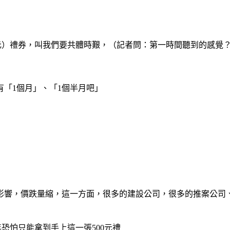
00元）禮券，叫我們要共體時艱，（記者問：第一時間聽到的感覺
「1個月」、「1個半月吧」
素影響，價跌量縮，這一方面，很多的建設公司，很多的推案公
年恐怕只能拿到手上這一張500元禮