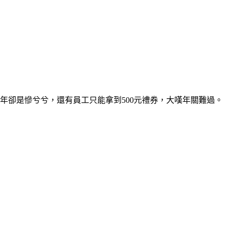
年卻是慘兮兮，還有員工只能拿到500元禮券，大嘆年關難過。