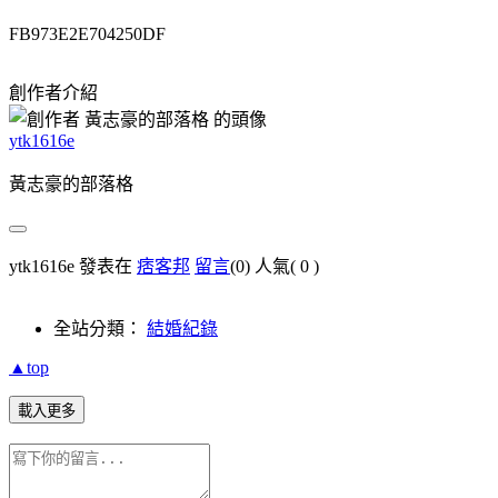
FB973E2E704250DF
創作者介紹
ytk1616e
黃志豪的部落格
ytk1616e 發表在
痞客邦
留言
(0)
人氣(
0
)
全站分類：
結婚紀錄
▲top
載入更多