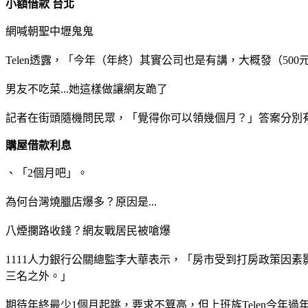
小額借款 台北
網喊朝聖中壢鬼鬼
Telen透露，「今年（年終）其實公司也是有講，大概發（5
男友不吃菜...她這樣做讓網友跪了
記者在街頭隨機問民眾，「覺得你可以領幾個月？」答案分別有
購屋借款利息
、「2個月吧」。
為何台灣燒臘店爆多？原因是...
八煙攔路收錢？網友戰居民被嗆爆
1111人力銀行公關總監李大華表示，「房市受到打房政策因
三名之外。」
期待年終最少1個月起跳，要求不算高，但上班族Telen今年過