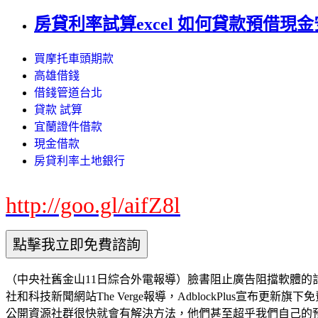
房貸利率試算excel 如何貸款預借現
買摩托車頭期款
高雄借錢
借錢管道台北
貸款 試算
宜蘭證件借款
現金借款
房貸利率土地銀行
http://goo.gl/aifZ8l
（中央社舊金山11日綜合外電報導）臉書阻止廣告阻擋軟體的計畫失敗
社和科技新聞網站The Verge報導，AdblockPlus宣布更新
公開資源社群很快就會有解決方法，他們甚至超乎我們自己的預