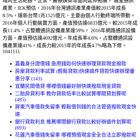
域向生活紀錄、企業、醫療娛樂等面向延伸拓展。 展望通訊
產業，IEK預估，2016年台灣通訊產業產值較2015年成長
8.5%，達新台幣1兆1525億元，主要由個人行動終端所帶動。
2016年個人行動裝置方面，產值預估達6833億元，較2015年成
長11.4%，占整體通訊設備產業達59%。 2016年網路通訊設備
方面，產值預估達4692億元，年成長率4.6%，占整體通訊設
備產業達41%，成長力較2015年的年成長4.7%略為下修。
1041111
嘉義身分證借錢 急用錢如何快速辦理貸款現金撥款
房屋貸款利率試算 (輕鬆貸款)快速過件貸款快速辦理優
惠分享 (143)
宜蘭民間借貸 哪裡借錢最好辦快速撥款現金貸款
二胎房貸利率 教你貸款低率比較試算哪間貸划算呢
(485)
屏東汽車借款免留車 輕鬆借到錢的合法管道撥款現金快
速
銀行貸款利息 推薦哪間銀行貸款比較好辦過件划算呢
(693)
花蓮汽車借錢免留車 哪裡預借現金安全合法立即撥款呢